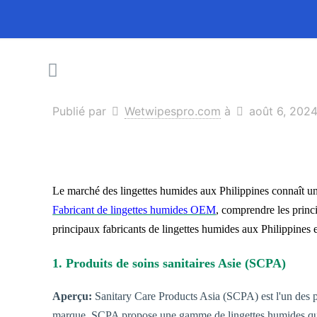
Publié par
Wetwipespro.com
à
août 6, 202
Le marché des lingettes humides aux Philippines connaît un
Fabricant de lingettes humides OEM
, comprendre les princ
principaux fabricants de lingettes humides aux Philippines e
1. Produits de soins sanitaires Asie (SCPA)
Aperçu:
Sanitary Care Products Asia (SCPA) est l'un des pr
marque, SCPA propose une gamme de lingettes humides qui