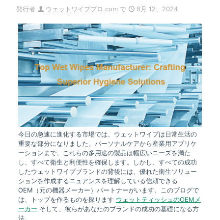
発行者
ウェットワイププロ.com
で
8月 12、2024
今日の急速に進化する市場では、ウェットワイプは日常生活の
重要な部分になりました。パーソナルケアから産業用アプリケ
ーションまで、これらの多用途の製品は幅広いニーズを満た
し、すべて衛生と利便性を確保します。しかし、すべての成功
したウェットワイプブランドの背後には、優れた衛生ソリュー
ションを作成するニュアンスを理解している信頼できる
OEM（元の機器メーカー）パートナーがいます。このブログで
は、トップを作るものを探ります
ウェットティッシュのOEMメ
ーカー
そして、彼らがあなたのブランドの成功の基礎になる方
法。