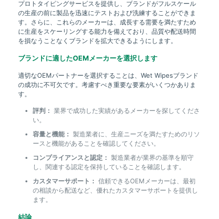
プロトタイピングサービスを提供し、ブランドがフルスケール
の生産の前に製品を迅速にテストおよび洗練することができま
す。さらに、これらのメーカーは、成長する需要を満たすため
に生産をスケーリングする能力を備えており、品質や配送時間
を損なうことなくブランドを拡大できるようにします。
ブランドに適したOEMメーカーを選択します
適切なOEMパートナーを選択することは、Wet Wipesブランド
の成功に不可欠です。考慮すべき重要な要素がいくつかありま
す。
評判：
業界で成功した実績があるメーカーを探してくださ
い。
容量と機能：
製造業者に、生産ニーズを満たすためのリソ
ースと機能があることを確認してください。
コンプライアンスと認定：
製造業者が業界の基準を順守
し、関連する認定を保持していることを確認します。
カスタマーサポート：
信頼できるOEMメーカーは、最初
の相談から配送など、優れたカスタマーサポートを提供し
ます。
結論