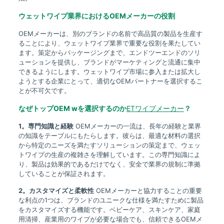
ウェットワイプ業界におけるOEMメーカーの役割
OEMメーカーは、別のブランドの名前で高品質の製品を生産す
ることにより、ウェットワイプ業界で重要な役割を果たしてい
ます。策定からパッケージングまで、エンドツーエンドのソリ
ューションを提供し、ブランドがマーケティングと流通に集中
できるようにします。ウェットワイプ市場に参入または拡大し
ようとする企業にとって、適切なOEMパートナーを選択するこ
とが不可欠です。
なぜトップOEM wを選択するのか
ETワイプメーカー
？
1。専門知識と経験
OEMメーカーの一流は、長年の経験と業界
の知識をテーブルにもたらします。彼らは、最適な材料の選択
から特定のニーズを満たすソリューションの策定まで、ウェッ
トワイプの生産の複雑さを理解しています。この専門知識によ
り、製品は効果的であるだけでなく、安全で業界の規制に準拠
していることが保証されます。
2。カスタマイズと柔軟性
OEMメーカーと協力することの重要
な利点の1つは、ブランドのユニークな仕様を満たすために製品
をカスタマイズする機能です。ベビーケア、スキンケア、家庭
用清掃、産業用のワイプが必要な場合でも、信頼できるOEMメ