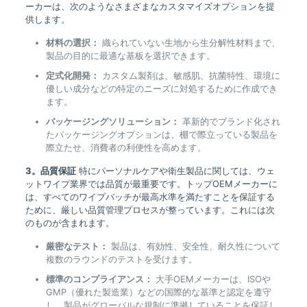
ーカーは、次のようなさまざまなカスタマイズオプションを提
供します。
材料の選択：
織られていない生地から生分解性材料まで、
製品の目的に最適な基板を選択できます。
定式化開発：
カスタム製剤は、敏感肌、抗菌特性、環境に
優しい成分などの特定のニーズに対処するために作成でき
ます。
パッケージングソリューション：
革新的でブランド化され
たパッケージングオプションは、棚で際立っている製品を
際立たせ、消費者の利便性を高めます。
3。品質保証
特にパーソナルケアや衛生製品に関しては、ウェ
ットワイプ業界では品質が最重要です。トップOEMメーカーに
は、すべてのワイプバッチが最高水準を満たすことを保証する
ために、厳しい品質管理プロセスが整っています。これには次
のものが含まれます。
厳密なテスト：
製品は、有効性、安全性、耐久性について
複数のラウンドのテストを受けます。
標準のコンプライアンス：
大手OEMメーカーは、ISOや
GMP（優れた製造業）などの国際的な基準と認定を遵守
し、製品がグローバルな規制に準拠していることを保証し