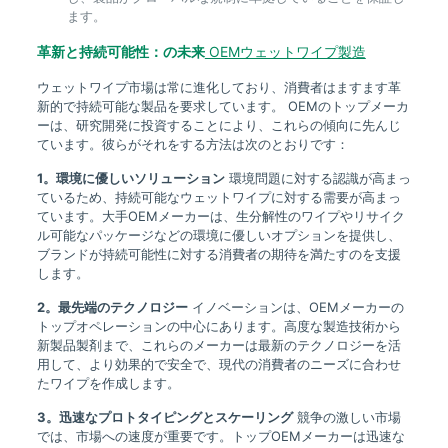
ます。
革新と持続可能性：の未来
OEMウェットワイプ製造
ウェットワイプ市場は常に進化しており、消費者はますます革
新的で持続可能な製品を要求しています。 OEMのトップメーカ
ーは、研究開発に投資することにより、これらの傾向に先んじ
ています。彼らがそれをする方法は次のとおりです：
1。環境に優しいソリューション
環境問題に対する認識が高まっ
ているため、持続可能なウェットワイプに対する需要が高まっ
ています。大手OEMメーカーは、生分解性のワイプやリサイク
ル可能なパッケージなどの環境に優しいオプションを提供し、
ブランドが持続可能性に対する消費者の期待を満たすのを支援
します。
2。最先端のテクノロジー
イノベーションは、OEMメーカーの
トップオペレーションの中心にあります。高度な製造技術から
新製品製剤まで、これらのメーカーは最新のテクノロジーを活
用して、より効果的で安全で、現代の消費者のニーズに合わせ
たワイプを作成します。
3。迅速なプロトタイピングとスケーリング
競争の激しい市場
では、市場への速度が重要です。トップOEMメーカーは迅速な