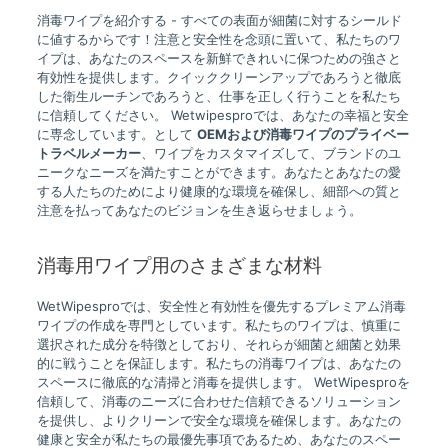
消毒ワイプを紹介する - すべての表面が細菌に対するシールド
に値するからです！注意と安全性を念頭に置いて、私たちのワ
イプは、あなたのスペースを新鮮できれいに保つための強さと
有効性を提供します。クイッククリーンアップであろうと徹底
した衛生ルーチンであろうと、仕事を正しく行うことを私たち
に信頼してください。 Wetwipesproでは、あなたの幸福と安全
に専念しています。として
OEMおよび消毒ワイプのプライベー
トラベルメーカー
、ワイプをカスタマイズして、ブランドのユ
ニークなニーズを満たすことができます。あなたとあなたの愛
する人たちのためにより健康的な環境を確保し、細部への質と
注意を払ってあなたのビジョンを生き返らせましょう。
消毒用ワイプ用のさまざまな材料
WetWipesproでは、安全性と有効性を優先するプレミアム消毒
ワイプの作成を専門としています。私たちのワイプは、慎重に
選択された成分を特徴としており、それらが細菌と細菌と効果
的に戦うことを保証します。私たちの消毒ワイプは、あなたの
スペースに徹底的な清掃と消毒を提供します。 WetWipesproを
信頼して、消毒のニーズに合わせた信頼できるソリューション
を提供し、よりクリーンで安全な環境を確保します。あなたの
健康と安全が私たちの最優先事項であるため、あなたのスペー