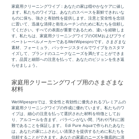
家庭用クリーニングワイプ：あなたの家は穏やかなケアに値し
ます。私たちのワイプは、あなたのスペースを新鮮できれいな
ものに保ち、強さと有効性を提供します。注意と安全性を念頭
に置いて、迅速な清掃と衛生ルーチンのために私たちを信頼し
てください。すべての表面が重要であるため、違いを経験しま
す。私たちは、家庭用クリーニングワイプのOEMおよびプライ
ベートレーベルメーカーであるWetWipesproです。さまざまな
素材、フォーミュラ、パッケージスタイルでワイプをカスタマ
イズして、ブランドのユニークなニーズを満たすことができま
す。品質と細部への注意を払って、あなたのビジョンを生き返
らせましょう。
家庭用クリーニングワイプ用のさまざまな
材料
WetWipesproでは、安全性と有効性に優先されるプレミアムの
家庭用クリーニングワイプの作成に優れています。私たちのワ
イプは、細心の注意を払って選択された材料を特徴としてお
り、アルコールを含まず、パラベンがない間、汚れや汚れに困
難であることを保証します。 Edi Pure Aquaで作られたあなた
は、あなたの家にふさわしい清潔さを提供するために私たちを
信頼することができます。あなたの家庭のニーズを徹底的に清