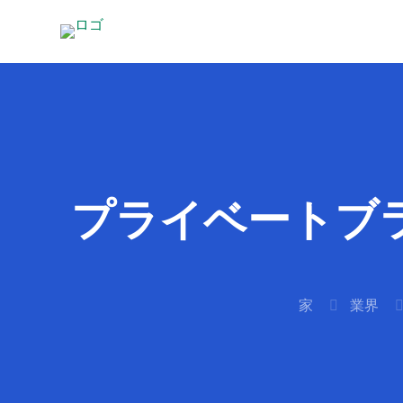
プライベートブ
家
業界