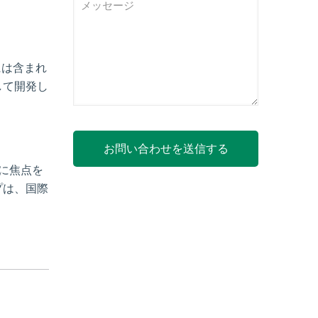
には含まれ
して開発し
に焦点を
プは、国際