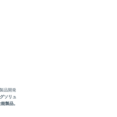
製品開発
グソリュ
性能製品。