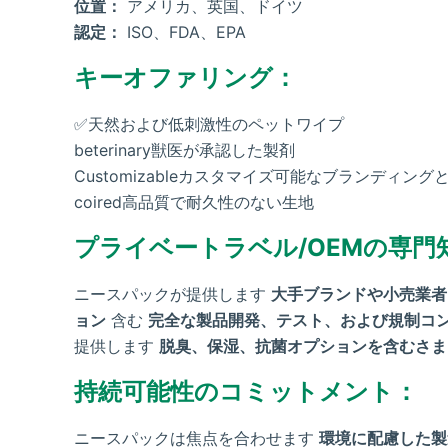
位置：
アメリカ、英国、ドイツ
認定：
ISO、FDA、EPA
キーオファリング：
✅天然および低刺激性のペットワイプ
beterinary獣医が承認した製剤
Customizableカスタマイズ可能なブランディン
coired高品質で耐久性のない生地
プライベートラベル/OEMの専門
ニースパックが提供します
大手ブランドや小売業者
ョン
含む
完全な製品開発、テスト、および規制コ
提供します
脱臭、保湿、抗菌オプションを含むさま
持続可能性のコミットメント：
ニースパックは焦点を合わせます
環境に配慮した製