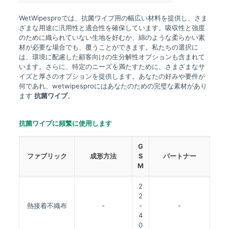
WetWipesproでは、抗菌ワイプ用の幅広い材料を提供し、さま
ざまな用途に汎用性と適合性を確保しています。吸収性と強度
のために織られていない生地を好むか、綿のような柔らかい素
材が必要な場合でも、覆うことができます。私たちの選択に
は、環境に配慮した顧客向けの生分解性オプションも含まれて
います。さらに、特定のニーズを満たすために、さまざまなサ
イズと厚さのオプションを提供します。あなたの好みや要件が
何であれ、wetwipesproにはあなたのための完璧な素材があり
ます
抗菌ワイプ
。
抗菌ワイプに頻繁に使用します
G
ファブリック
成形方法
S
パートナー
M
2
2
熱接着不織布
-
-
-
4
0