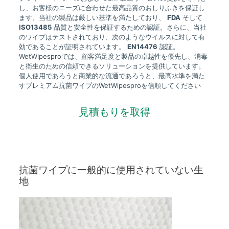
し、お客様のニーズに合わせた最高品質のおしりふきを保証し
ます。当社の製品は厳しい基準を満たしており、
FDA
そして
ISO13485
品質と安全性を保証するための認証。さらに、当社
のワイプはテストされており、次のようなウイルスに対して有
効であることが証明されています。
EN14476
認証。
WetWipesproでは、顧客満足度と製品の卓越性を優先し、消毒
と衛生のための信頼できるソリューションを提供しています。
個人使用であろうと商業的な流通であろうと、最高水準を満た
すプレミアム抗菌ワイプのWetWipesproを信頼してください
見積もりを取得
抗菌ワイプに一般的に使用されていない生
地