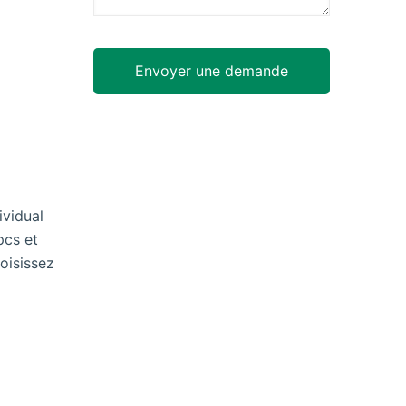
ividual
pcs et
oisissez