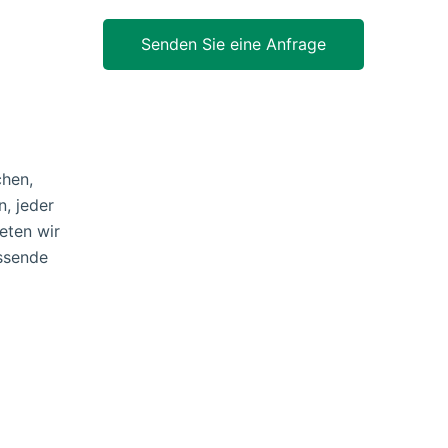
chen,
n, jeder
eten wir
ssende