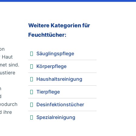
Weitere Kategorien für
Feuchttücher:
on
Säuglingspflege
r Haut
net sind.
Körperpflege
ustiere
Haushaltsreinigung
n
Tierpflege
d
 wodurch
Desinfektionstücher
d ihre
Spezialreinigung