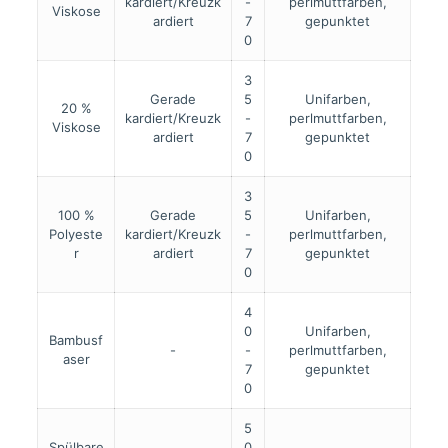
kardiert/Kreuzk
-
perlmuttfarben,
Viskose
ardiert
7
gepunktet
0
3
Gerade
5
Unifarben,
20 %
kardiert/Kreuzk
-
perlmuttfarben,
Viskose
ardiert
7
gepunktet
0
3
100 %
Gerade
5
Unifarben,
Polyeste
kardiert/Kreuzk
-
perlmuttfarben,
r
ardiert
7
gepunktet
0
4
0
Unifarben,
Bambusf
-
-
perlmuttfarben,
aser
7
gepunktet
0
5
Spülbare
0