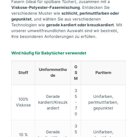
Fasern (ideal für spülbare Tücher), zusammen mit a
Viskose-Polyester-Fasermischung
. Entdecken Sie
verschiedene Muster wie
schlicht, perlmuttfarben oder
gepunktet
, und wählen Sie aus verschiedenen
Technologien wie
gerade kardiert oder kreuzkardiert
. Mit
unserer umweltfreundlichen Auswahl sind wir bestrebt,
Ihre besonderen Anforderungen zu erfüllen.
Wird häufig für Babytücher verwendet
G
Umformmetho
Stoff
S
Parttern
de
M
3
Gerade
5
Unifarben,
100%
kardiert/Kreuzk
-
perlmuttfarben,
Viskose
ardiert
7
gepunktet
0
3
Gerade
5
Unifarben,
10 %