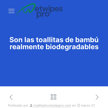
Son las toallitas de bambú
realmente biodegradables
Publicado por
toallitashumedaspro.com
en
marzo 27,