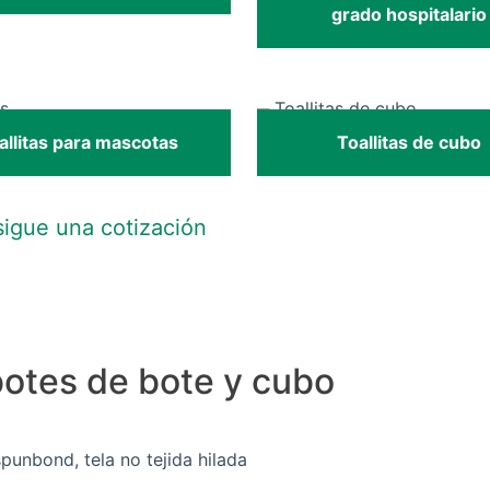
grado hospitalario
allitas para mascotas
Toallitas de cubo
igue una cotización
botes de bote y cubo
 spunbond, tela no tejida hilada