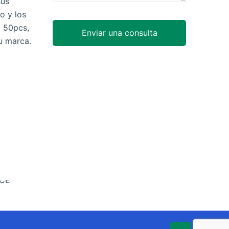
sus
bo y los
, 50pcs,
u marca.