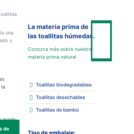
oallitas
La materia prima de
ta una
las toallitas húmedas.
sado y
Conozca más sobre nuestra
materia prima natural
as
Toallitas biodegradables
 la
Toallitas desechables
Toallitas de bambú
es de
Tipo de embalaje: