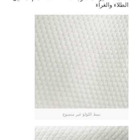
الطلاء والغراء
نمط اللؤلؤ غير منسوج