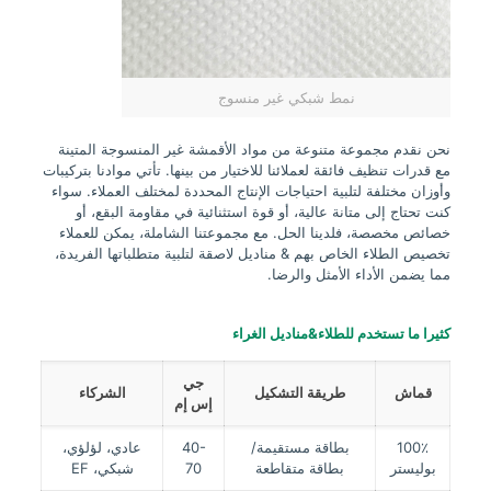
نمط شبكي غير منسوج
نحن نقدم مجموعة متنوعة من مواد الأقمشة غير المنسوجة المتينة
مع قدرات تنظيف فائقة لعملائنا للاختيار من بينها. تأتي موادنا بتركيبات
وأوزان مختلفة لتلبية احتياجات الإنتاج المحددة لمختلف العملاء. سواء
كنت تحتاج إلى متانة عالية، أو قوة استثنائية في مقاومة البقع، أو
خصائص مخصصة، فلدينا الحل. مع مجموعتنا الشاملة، يمكن للعملاء
تخصيص الطلاء الخاص بهم & مناديل لاصقة لتلبية متطلباتها الفريدة،
مما يضمن الأداء الأمثل والرضا.
كثيرا ما تستخدم للطلاء&مناديل الغراء
جي
قماش
طريقة التشكيل
الشركاء
إس إم
100٪
بطاقة مستقيمة/
40-
عادي، لؤلؤي،
بوليستر
بطاقة متقاطعة
70
شبكي، EF