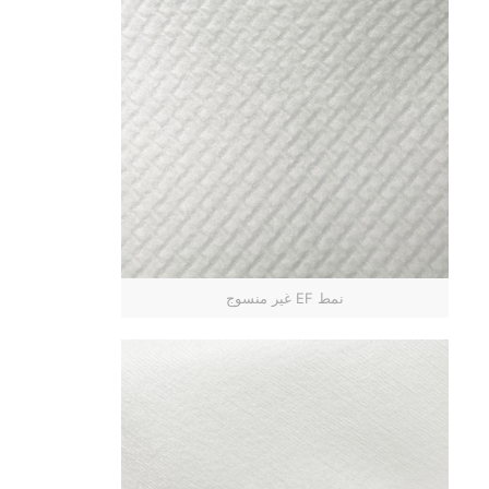
نمط EF غير منسوج