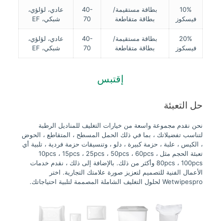
10%
بطاقة مستقيمة/
40-
عادي، لؤلؤي،
فيسكوز
بطاقة متقاطعة
70
شبكي، EF
20%
بطاقة مستقيمة/
40-
عادي، لؤلؤي،
فيسكوز
بطاقة متقاطعة
70
شبكي، EF
إقتبس
حل التعبئة
نحن نقدم مجموعة واسعة من خيارات التغليف للمناديل الرطبة
لتناسب تفضيلاتك ، بما في ذلك الحمل المسطح ، المتقاطع ، الحوض
، الكيس ، علبة ، حزمة كبيرة ، دلو ، وتنسيقات حزمة فردية ، تلبية أي
تعبئة الحجم مثل 10pcs ، 15pcs ، 25pcs ، 50pcs ، 60pcs ،
80pcs ، 100pcs وأكثر من ذلك. بالإضافة إلى ذلك ، نقدم خدمات
الأعمال الفنية للتصميم لتعزيز صورة علامتك التجارية. اختر
Wetwipespro لحلول التغليف الشاملة المصممة لتلبية احتياجاتك.