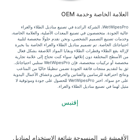
العلامة الخاصة وخدمة OEM
WetWipesPro، الشركة الرائدة في تصنيع مناديل الطلاء والغراء
عالية الجودة. متخصصون في تصنيع المعدات الأصلية، والعلامة الخاصة،
وخدمات تصنيع التصميم الشخصي، ونحن نقدم حلولًا مخصصة لتلبية
احتياجاتك الخاصة. تم تصميم مناديل الطلاء والغراء الخاصة بنا بخبرة
لإزالة بقع الطلاء وقطرات الطلاء وبقايا المواد اللاصقة بشكل فعال
من الأسطح المختلفة دون إتلافها. سواء كنت تحتاج إلى علامة تجارية
مخصصة أو تركيبات متخصصة، فإن WetWipesPro ستلبي احتياجاتك.
ثق بنا لتقديم منتجات فائقة الجودة تضمن تنظيفًا خاليًا من المتاعب
ونتائج احترافية للرسامين والفنانين والحرفيين وعشاق الأعمال اليدوية
على حدٍ سواء. اختر WetWipesPro للحصول على جودة وموثوقية لا
مثيل لهما في تصنيع مناديل الطلاء والغراء.
إقتبس
الأقمشة غير المنسوجة شائعة الاستخدام لمناديل