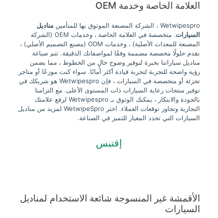
العلامة الخاصة وخدمة OEM
Wetwipespro ، الشركة المصنعة الموثوق بها للمتأمين
مناديل
السيارات
. متخصصة في العلامة الخاصة ، وخدمات OEM (الشركة
المصنعة للمعدات الأصلية) ، وخدمات ODM (مصنع التصميم الأصلي) ،
نقدم حلولًا مخصصة مصممة وفقًا لمواصفاتك الدقيقة. تتم صياغة
مناديل سياراتنا بخبرة لتوفير وضوح خالٍ من الخطوط ، مما يضمن
رؤية واضحة للتجربة لتجربة قيادة أكثر أمانًا. سواء كنت موزعًا أو متاجر
تجزئة أو متخصصة في السيارات ، فإن Wetwipespro هو شريكك في
توفير منتجات رعاية السيارات ذات المستوى الأعلى. مع التزامنا
بالجودة والابتكار ، يمكنك الوثوق بـ Wetwipespro لرفع علامتك
التجارية وتجاوز توقعات العملاء. اختر WetwipeSpro لمزيد من مناديل
السيارات التي تحدد المعيار للتميز في الصناعة.
إقتبس
الأقمشة غير المنسوجة شائعة الاستخدام لمناديل
السيارات