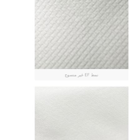
نمط EF غير منسوج