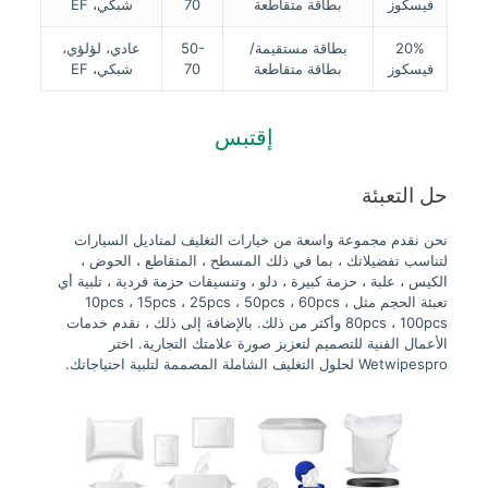
فيسكوز
بطاقة متقاطعة
70
شبكي، EF
20%
بطاقة مستقيمة/
50-
عادي، لؤلؤي،
فيسكوز
بطاقة متقاطعة
70
شبكي، EF
إقتبس
حل التعبئة
نحن نقدم مجموعة واسعة من خيارات التغليف لمناديل السيارات
لتناسب تفضيلاتك ، بما في ذلك المسطح ، المتقاطع ، الحوض ،
الكيس ، علبة ، حزمة كبيرة ، دلو ، وتنسيقات حزمة فردية ، تلبية أي
تعبئة الحجم مثل 10pcs ، 15pcs ، 25pcs ، 50pcs ، 60pcs ،
80pcs ، 100pcs وأكثر من ذلك. بالإضافة إلى ذلك ، نقدم خدمات
الأعمال الفنية للتصميم لتعزيز صورة علامتك التجارية. اختر
Wetwipespro لحلول التغليف الشاملة المصممة لتلبية احتياجاتك.