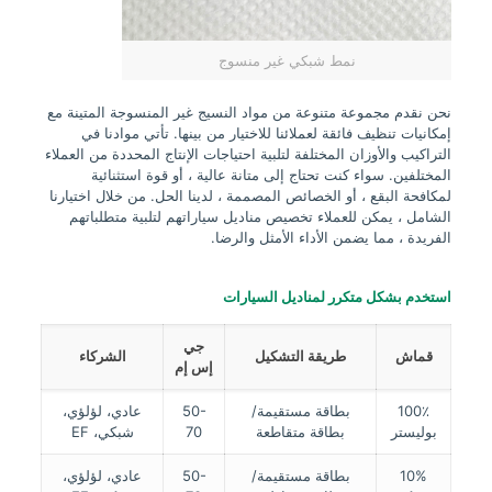
نمط شبكي غير منسوج
نحن نقدم مجموعة متنوعة من مواد النسيج غير المنسوجة المتينة مع
إمكانيات تنظيف فائقة لعملائنا للاختيار من بينها. تأتي موادنا في
التراكيب والأوزان المختلفة لتلبية احتياجات الإنتاج المحددة من العملاء
المختلفين. سواء كنت تحتاج إلى متانة عالية ، أو قوة استثنائية
لمكافحة البقع ، أو الخصائص المصممة ، لدينا الحل. من خلال اختيارنا
الشامل ، يمكن للعملاء تخصيص مناديل سياراتهم لتلبية متطلباتهم
الفريدة ، مما يضمن الأداء الأمثل والرضا.
استخدم بشكل متكرر لمناديل السيارات
جي
قماش
طريقة التشكيل
الشركاء
إس إم
100٪
بطاقة مستقيمة/
50-
عادي، لؤلؤي،
بوليستر
بطاقة متقاطعة
70
شبكي، EF
10%
بطاقة مستقيمة/
50-
عادي، لؤلؤي،