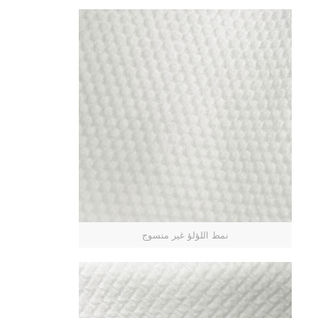
نمط اللؤلؤ غير منسوج