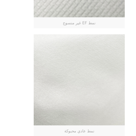
نمط EF غير منسوج
نمط عادي محبوكة