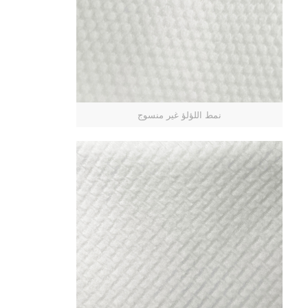
نمط اللؤلؤ غير منسوج