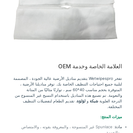
العلامة الخاصة وخدمة OEM
تفخر Wetwipespro بتقديم مناديل الأرضية عالية الجودة ، المصممة
لتلبية جميع احتياجات التنظيف الخاصة بك. توفر مناديلنا الأرضية ،
المتوفرة بحجم مناسب 40*60 سم ، توازنًا مثاليًا من المتانة
والنعومة. تم تصنيع هذه المناديل باستخدام النسيج غير المنسوج من
الدرجة العلوية
شبكة
و
لؤلؤة
، تقديم الطعام لتفضيلات التنظيف
المختلفة.
ميزات المنتج:
مادة
: Spunlace غير المنسوجة ، والمعروفة بقوته ، والامتصاص
، والنعومة.