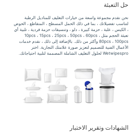
حل التعبئة
نحن نقدم مجموعة واسعة من خيارات التغليف للمناديل الرطبة
لتناسب تفضيلاتك ، بما في ذلك الحمل المسطح ، المتقاطع ، الحوض
، الكيس ، علبة ، حزمة كبيرة ، دلو ، وتنسيقات حزمة فردية ، تلبية أي
تعبئة الحجم مثل 10pcs ، 15pcs ، 25pcs ، 50pcs ، 60pcs ،
80pcs ، 100pcs وأكثر من ذلك. بالإضافة إلى ذلك ، نقدم خدمات
الأعمال الفنية للتصميم لتعزيز صورة علامتك التجارية. اختر
Wetwipespro لحلول التغليف الشاملة المصممة لتلبية احتياجاتك.
الشهادات وتقرير الاختبار