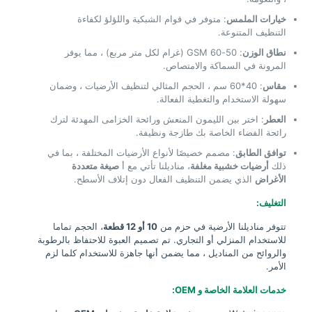
خيارات الملمس
: متوفر في قوام الشبكية واللؤلؤ لكفاءة
التنظيف المتنوعة.
نطاق الوزن
: 50-60 GSM (غرام لكل متر مربع) ، مما يوفر
المرونة في السماكة والامتصاص.
مقاس
: 40*60 سم ، الحجم المثالي لتنظيف الأرضيات ، وضمان
سهولة الاستخدام والتغطية الفعالة.
العطر
: اختر بين الليمون المنعش ورائحة الخزامى المهدئة لترك
رائحة الفضاء الخاصة بك طازجة ونظيفة.
توافق الطابق
: مصمم خصيصًا لأنواع الأرضيات المختلفة ، بما في
ذلك
أرضيات خشبية مغلفة
، مناديلنا تأتي مع أ
صيغة متعددة
الأغراض
الذي يضمن التنظيف الفعال دون إتلاف الأسطح.
التغليف:
تتوفر مناديلنا الأرضية في حزم من
10 أو 12 قطعة
، الحجم تماما
للاستخدام المنزلي أو التجاري. تم تصميم العبوة للاحتفاظ بالرطوبة
والروائح من المناديل ، مما يضمن أنها جاهزة للاستخدام كلما لزم
الأمر.
خدمات العلامة الخاصة و OEM: