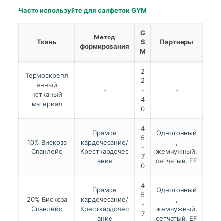
Часто используйте для салфеток GYM
G
Метод
Ткань
S
Партнеры
формирования
M
2
Термоскрепл
2
енный
-
-
-
нетканый
4
материал
0
4
Прямое
Однотонный
5
10% Вискоза
кардочесание/
,
-
Спанлейс
Кресткардочес
жемчужный,
7
ание
сетчатый, EF
0
4
Прямое
Однотонный
5
20% Вискоза
кардочесание/
,
-
Спанлейс
Кресткардочес
жемчужный,
7
ание
сетчатый, EF