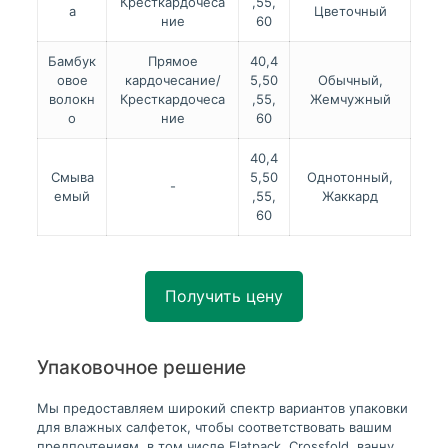
Кресткардочеса
,55,
а
Цветочный
ние
60
Бамбук
Прямое
40,4
овое
кардочесание/
5,50
Обычный,
волокн
Кресткардочеса
,55,
Жемчужный
о
ние
60
40,4
Смыва
5,50
Однотонный,
-
емый
,55,
Жаккард
60
Получить цену
Упаковочное решение
Мы предоставляем широкий спектр вариантов упаковки
для влажных салфеток, чтобы соответствовать вашим
предпочтениям, в том числе Flatpack, Crossfold, ванну,