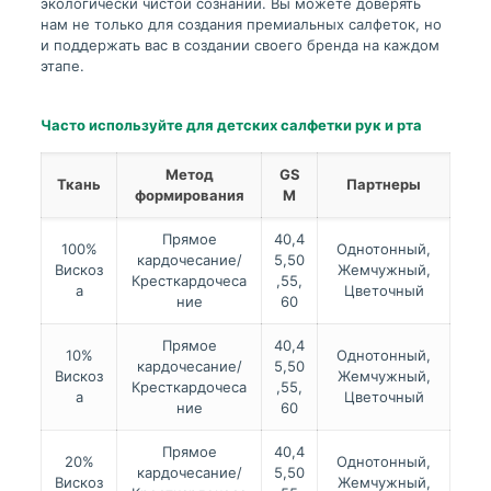
экологически чистой сознании. Вы можете доверять
нам не только для создания премиальных салфеток, но
и поддержать вас в создании своего бренда на каждом
этапе.
Часто используйте для детских салфетки рук и рта
Метод
GS
Ткань
Партнеры
формирования
M
Прямое
40,4
100%
Однотонный,
кардочесание/
5,50
Вискоз
Жемчужный,
Кресткардочеса
,55,
а
Цветочный
ние
60
Прямое
40,4
10%
Однотонный,
кардочесание/
5,50
Вискоз
Жемчужный,
Кресткардочеса
,55,
а
Цветочный
ние
60
Прямое
40,4
20%
Однотонный,
кардочесание/
5,50
Вискоз
Жемчужный,