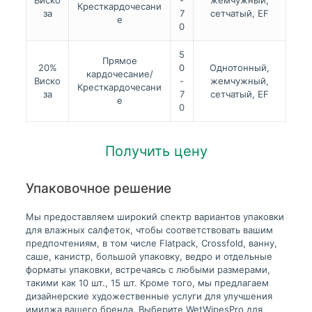
Виско
-
жемчужный,
Кресткардочесани
за
7
сетчатый, EF
е
0
5
Прямое
20%
0
Однотонный,
кардочесание/
Виско
-
жемчужный,
Кресткардочесани
за
7
сетчатый, EF
е
0
Получить цену
Упаковочное решение
Мы предоставляем широкий спектр вариантов упаковки
для влажных салфеток, чтобы соответствовать вашим
предпочтениям, в том числе Flatpack, Crossfold, ванну,
саше, канистр, большой упаковку, ведро и отдельные
форматы упаковки, встречаясь с любыми размерами,
такими как 10 шт., 15 шт. Кроме того, мы предлагаем
дизайнерские художественные услуги для улучшения
имиджа вашего бренда. Выберите WetWipesPro для