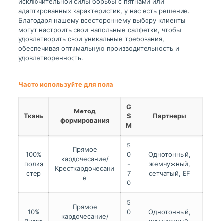
исключительной силы борьбы с пятнами или
адаптированных характеристик, у нас есть решение.
Благодаря нашему всестороннему выбору клиенты
могут настроить свои напольные салфетки, чтобы
удовлетворить свои уникальные требования,
обеспечивая оптимальную производительность и
удовлетворенность.
Часто используйте для пола
G
Метод
Ткань
S
Партнеры
формирования
M
5
Прямое
100%
0
Однотонный,
кардочесание/
полиэ
-
жемчужный,
Кресткардочесани
стер
7
сетчатый, EF
е
0
5
Прямое
10%
0
Однотонный,
кардочесание/